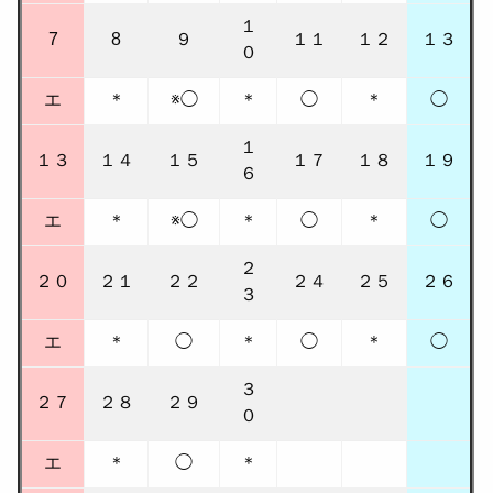
１
7
8
９
１１
１２
１３
０
エ
＊
※◯
＊
◯
＊
◯
１
１３
１４
１５
１７
１８
１９
６
エ
＊
※◯
＊
◯
＊
◯
２
２０
２１
２２
２４
２５
２６
３
エ
＊
◯
＊
◯
＊
◯
３
２７
２８
２９
０
エ
＊
◯
＊