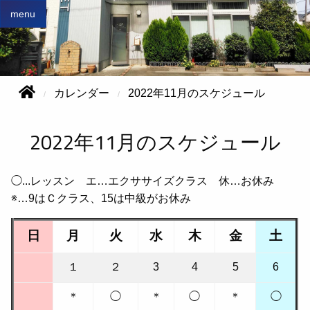
menu
カレンダー
2022年11月のスケジュール
2022年11月のスケジュール
◯...レッスン エ…エクササイズクラス 休…お休み
※…9はＣクラス、15は中級がお休み
日
月
火
水
木
金
土
１
２
3
4
5
6
＊
◯
＊
◯
＊
◯