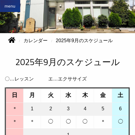
menu
カレンダー
2025年9月のスケジュール
2025年9月のスケジュール
〇…レッスン エ…エクササイズ
日
月
火
水
木
金
土
＊
1
2
3
4
5
6
＊
＊
◯
◯
◯
＊
◯
１