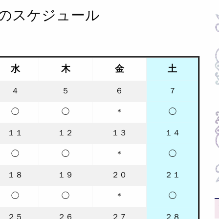
月のスケジュール
水
木
金
土
４
５
６
７
◯
◯
＊
◯
１１
１２
１３
１４
◯
◯
＊
◯
１８
１９
２０
２１
◯
◯
＊
◯
２５
２６
２７
２８