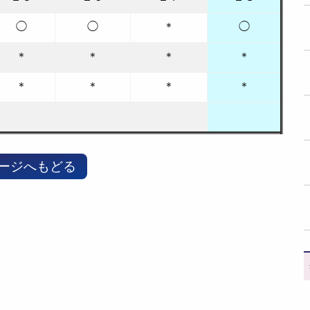
◯
◯
＊
◯
＊
＊
＊
＊
＊
＊
＊
＊
ージへもどる