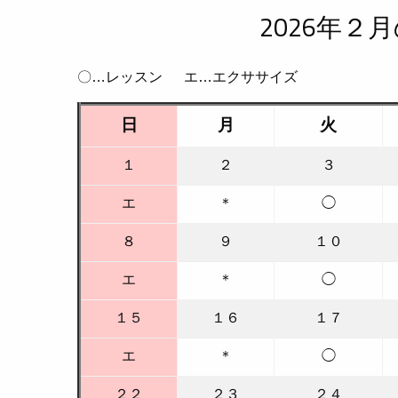
2026年２
〇…レッスン エ…エクササイズ
日
月
火
１
２
３
エ
＊
◯
８
９
１０
エ
＊
◯
１５
１６
１７
エ
＊
◯
２２
２３
２４