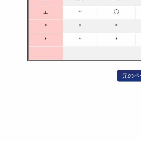
エ
＊
◯
＊
＊
＊
＊
＊
＊
元のペ